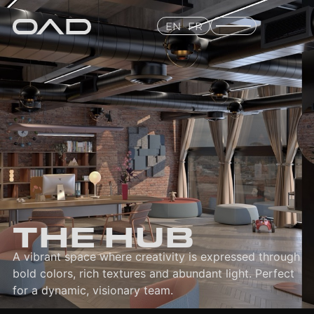
EN
FR
THE HUB
A vibrant space where creativity is expressed through
bold colors, rich textures and abundant light. Perfect
for a dynamic, visionary team.